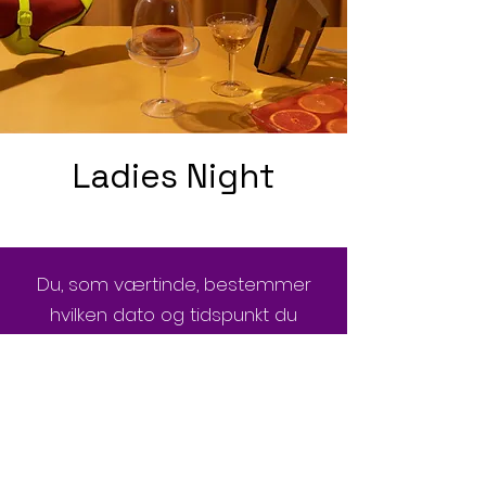
Ladies Night
Du, som værtinde, bestemmer
hvilken dato og tidspunkt du
ønsker at holde arrangementet.
Der skal være minimum 8
tilmeldte.
Til aftenen kan jeg stå for lidt til