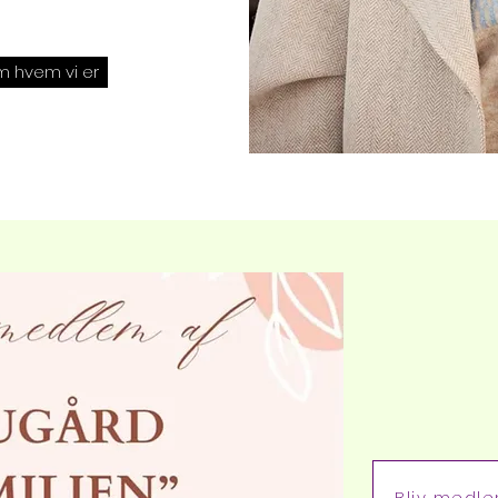
 hvem vi er
Bliv medle