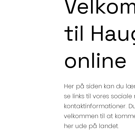
Velko
til Ha
online
Her på siden kan du lær
se links til vores social
kontaktinformationer.
D
velkommen til at komme 
her ude på landet.