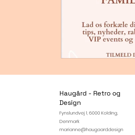
Haugård - Retro og
Design
Fynslundvej 1, 6000 Kolding,
Denmark
marianne@haugaard.design