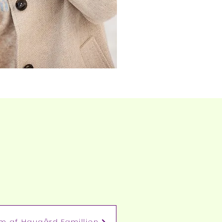
m af Haugård Famillien