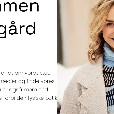
mmen
ugård
e lidt om vores sted,
e medier og finde vores
u er også mere end
forbi den fysiske butik